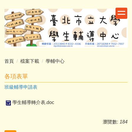
跳
到
主
要
內
容
區
首頁
檔案下載
學輔中心
各項表單
班級輔導申請表
學生輔導轉介表.doc
瀏覽數:
184